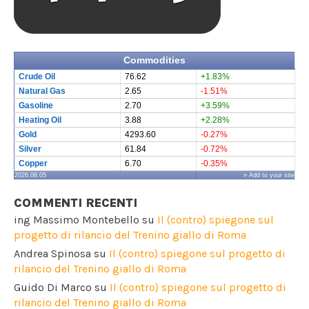
Commodities
Crude Oil
76.62
+1.83%
Natural Gas
2.65
-1.51%
Gasoline
2.70
+3.59%
Heating Oil
3.88
+2.28%
Gold
4293.60
-0.27%
Silver
61.84
-0.72%
Copper
6.70
-0.35%
2026.08.05
» Add to your site
COMMENTI RECENTI
ing Massimo Montebello
su
Il (contro) spiegone sul
progetto di rilancio del Trenino giallo di Roma
Andrea Spinosa
su
Il (contro) spiegone sul progetto di
rilancio del Trenino giallo di Roma
Guido Di Marco
su
Il (contro) spiegone sul progetto di
rilancio del Trenino giallo di Roma