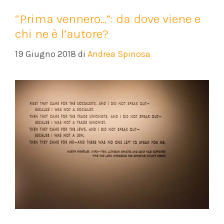
“Prima vennero…”: da dove viene e
chi ne è l’autore?
19 Giugno 2018
di
Andrea Spinosa