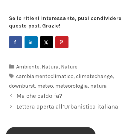
Se lo ritieni interessante, puoi condividere
questo post. Grazie!
Categorie
Ambiente
,
Natura
,
Nature
Tag
cambiamentoclimatico
,
climatechange
,
downburst
,
meteo
,
meteorologia
,
natura
Ma che caldo fa?
Lettera aperta all’Urbanistica italiana