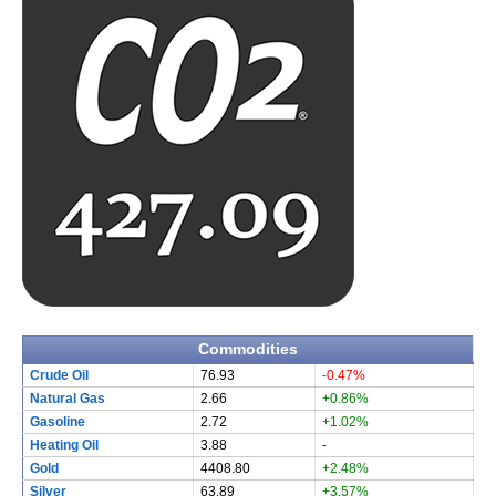
Commodities
Crude Oil
76.93
-0.47%
Natural Gas
2.66
+0.86%
Gasoline
2.72
+1.02%
Heating Oil
3.88
-
Gold
4408.80
+2.48%
Silver
63.89
+3.57%