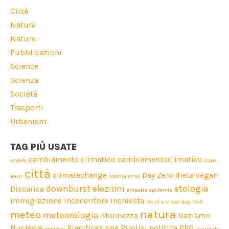
Città
Natura
Nature
Pubblicazioni
Science
Scienza
Società
Trasporti
Urbanism
TAG PIÙ USATE
cambiamento climatico
cambiamentoclimatico
Angelo
Cape
città
climatechange
Day Zero
dieta vegan
Town
colonialismo
downburst
elezioni
etologia
Discarica
empatia
epidemia
immigrazione
Inceneritore
Inchiesta
life of a street dog
Mall
natura
meteo
meteorologia
Monnezza
Nazismo
Nucleare
Pianificazione
Pirolisi
politica
PRG
oppiacei
Quirinale