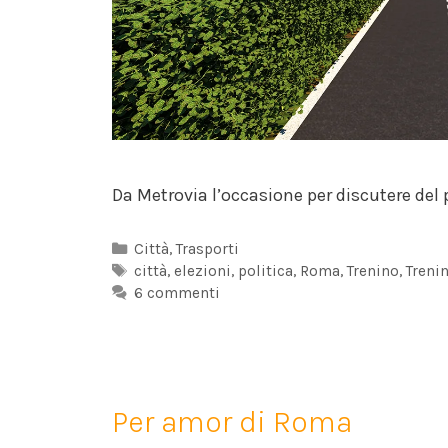
Da Metrovia l’occasione per discutere del 
Categorie
Città
,
Trasporti
Tag
città
,
elezioni
,
politica
,
Roma
,
Trenino
,
Treni
6 commenti
Per amor di Roma