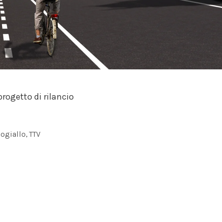
progetto di rilancio
nogiallo
,
TTV