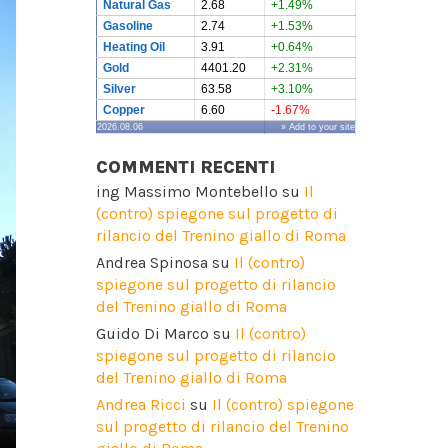
Natural Gas
2.68
+1.49%
Gasoline
2.74
+1.53%
Heating Oil
3.91
+0.64%
Gold
4401.20
+2.31%
Silver
63.58
+3.10%
Copper
6.60
-1.67%
2026.08.06
» Add to your site
COMMENTI RECENTI
ing Massimo Montebello
su
Il
(contro) spiegone sul progetto di
rilancio del Trenino giallo di Roma
Andrea Spinosa
su
Il (contro)
spiegone sul progetto di rilancio
del Trenino giallo di Roma
Guido Di Marco
su
Il (contro)
spiegone sul progetto di rilancio
del Trenino giallo di Roma
Andrea Ricci
su
Il (contro) spiegone
sul progetto di rilancio del Trenino