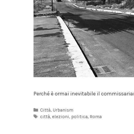
Perché è ormai inevitabile il commissari
Categorie
Città
,
Urbanism
Tag
città
,
elezioni
,
politica
,
Roma