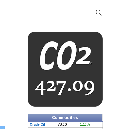
Commodities
Crude Oil
78.16
+1.11%