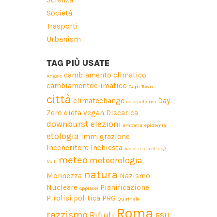
Società
Trasporti
Urbanism
TAG PIÙ USATE
cambiamento climatico
Angelo
cambiamentoclimatico
Cape Town
città
climatechange
Day
colonialismo
Zero
dieta vegan
Discarica
downburst
elezioni
empatia
epidemia
etologia
immigrazione
Inceneritore
Inchiesta
life of a street dog
meteo
meteorologia
Mall
natura
Monnezza
Nazismo
Nucleare
Pianificazione
oppiacei
Pirolisi
politica
PRG
Quirinale
Roma
razzismo
Rifiuti
RSU