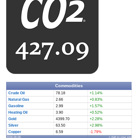
Commodities
Crude Oil
78.18
+1.14%
Natural Gas
2.66
+0.83%
Gasoline
2.99
+1.57%
Heating Oil
3.90
+0.52%
Gold
4399.70
+2.28%
Silver
63.50
+2.98%
Copper
6.59
-1.79%
2026.08.08
» Add to your site