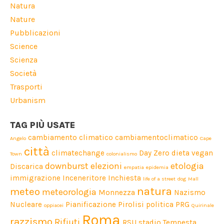
Natura
Nature
Pubblicazioni
Science
Scienza
Società
Trasporti
Urbanism
TAG PIÙ USATE
cambiamento climatico
cambiamentoclimatico
Angelo
Cape
città
climatechange
Day Zero
dieta vegan
Town
colonialismo
downburst
elezioni
etologia
Discarica
empatia
epidemia
immigrazione
Inceneritore
Inchiesta
life of a street dog
Mall
natura
meteo
meteorologia
Monnezza
Nazismo
Nucleare
Pianificazione
Pirolisi
politica
PRG
oppiacei
Quirinale
Roma
razzismo
Rifiuti
RSU
stadio
Tempesta