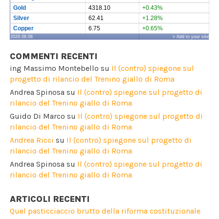
Gold
4318.10
+0.43%
Silver
62.41
+1.28%
Copper
6.75
+0.65%
2026.08.06
» Add to your site
COMMENTI RECENTI
ing Massimo Montebello
su
Il (contro) spiegone sul
progetto di rilancio del Trenino giallo di Roma
Andrea Spinosa
su
Il (contro) spiegone sul progetto di
rilancio del Trenino giallo di Roma
Guido Di Marco
su
Il (contro) spiegone sul progetto di
rilancio del Trenino giallo di Roma
Andrea Ricci
su
Il (contro) spiegone sul progetto di
rilancio del Trenino giallo di Roma
Andrea Spinosa
su
Il (contro) spiegone sul progetto di
rilancio del Trenino giallo di Roma
ARTICOLI RECENTI
Quel pasticciaccio brutto della riforma costituzionale