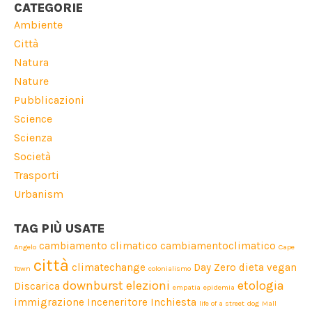
CATEGORIE
Ambiente
Città
Natura
Nature
Pubblicazioni
Science
Scienza
Società
Trasporti
Urbanism
TAG PIÙ USATE
cambiamento climatico
cambiamentoclimatico
Angelo
Cape
città
climatechange
Day Zero
dieta vegan
Town
colonialismo
downburst
elezioni
etologia
Discarica
empatia
epidemia
immigrazione
Inceneritore
Inchiesta
life of a street dog
Mall