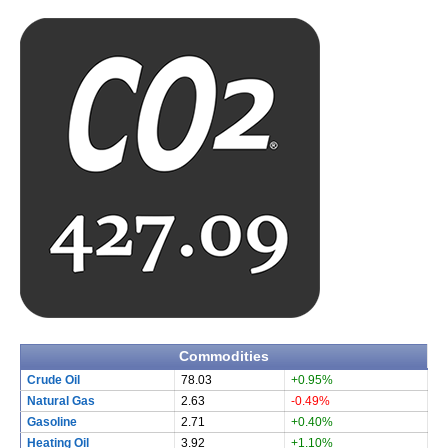
Commodities
Crude Oil
78.03
+0.95%
Natural Gas
2.63
-0.49%
Gasoline
2.71
+0.40%
Heating Oil
3.92
+1.10%