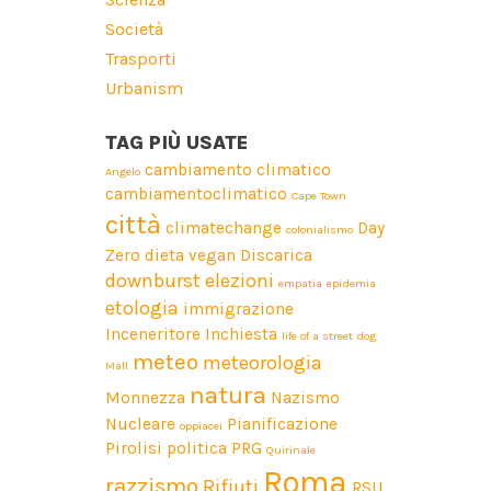
Società
Trasporti
Urbanism
TAG PIÙ USATE
cambiamento climatico
Angelo
cambiamentoclimatico
Cape Town
città
climatechange
Day
colonialismo
Zero
dieta vegan
Discarica
downburst
elezioni
empatia
epidemia
etologia
immigrazione
Inceneritore
Inchiesta
life of a street dog
meteo
meteorologia
Mall
natura
Monnezza
Nazismo
Nucleare
Pianificazione
oppiacei
Pirolisi
politica
PRG
Quirinale
Roma
razzismo
Rifiuti
RSU