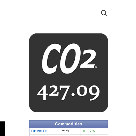
Commodities
Crude Oil
75.50
+0.37%