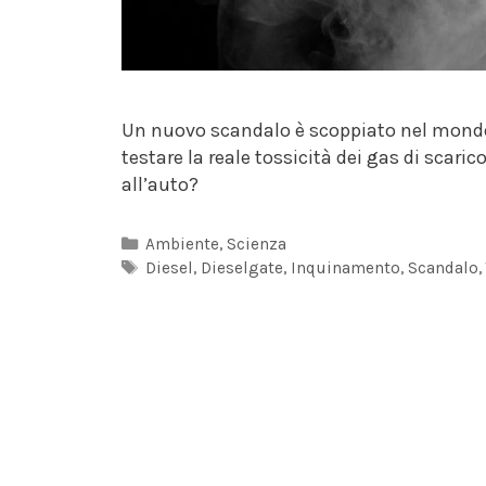
Un nuovo scandalo è scoppiato nel mondo
testare la reale tossicità dei gas di scari
all’auto?
Categorie
Ambiente
,
Scienza
Tag
Diesel
,
Dieselgate
,
Inquinamento
,
Scandalo