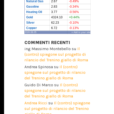
Natural Gas
2.67
-0.49%
Gasoline
2.83
-0.34%
Heating Oil
3.77
-0.56%
Gold
4324.10
+0.44%
Silver
62.23
-0.10%
Copper
6.72
-0.13%
2026.08.05
» Add to your site
COMMENTI RECENTI
ing Massimo Montebello
su
Il
(contro) spiegone sul progetto di
rilancio del Trenino giallo di Roma
Andrea Spinosa
su
Il (contro)
spiegone sul progetto di rilancio
del Trenino giallo di Roma
Guido Di Marco
su
Il (contro)
spiegone sul progetto di rilancio
del Trenino giallo di Roma
Andrea Ricci
su
Il (contro) spiegone
sul progetto di rilancio del Trenino