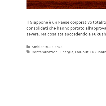
Il Giappone è un Paese corporativo totalita
consolidati che hanno portato all’approv
severa. Ma cosa sta succedendo a Fukush
Categorie
Ambiente
,
Scienza
Tag
Contaminazioni
,
Energia
,
Fall-out
,
Fukushi