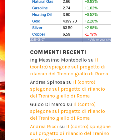
Natural Gas
2.66
+0.83%
Gasoline
2.74
+1.62%
Heating Oil
3.90
+0.52%
Gold
4399.70
+2.28%
Silver
63.50
+2.98%
Copper
6.59
-1.79%
2026.08.07
» Add to your site
COMMENTI RECENTI
ing Massimo Montebello
su
Il
(contro) spiegone sul progetto di
rilancio del Trenino giallo di Roma
Andrea Spinosa
su
Il (contro)
spiegone sul progetto di rilancio
del Trenino giallo di Roma
Guido Di Marco
su
Il (contro)
spiegone sul progetto di rilancio
del Trenino giallo di Roma
Andrea Ricci
su
Il (contro) spiegone
sul progetto di rilancio del Trenino