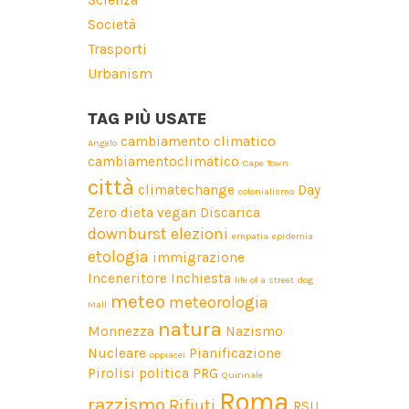
Società
Trasporti
Urbanism
TAG PIÙ USATE
cambiamento climatico
Angelo
cambiamentoclimatico
Cape Town
città
climatechange
Day
colonialismo
Zero
dieta vegan
Discarica
downburst
elezioni
empatia
epidemia
etologia
immigrazione
Inceneritore
Inchiesta
life of a street dog
meteo
meteorologia
Mall
natura
Monnezza
Nazismo
Nucleare
Pianificazione
oppiacei
Pirolisi
politica
PRG
Quirinale
Roma
razzismo
Rifiuti
RSU