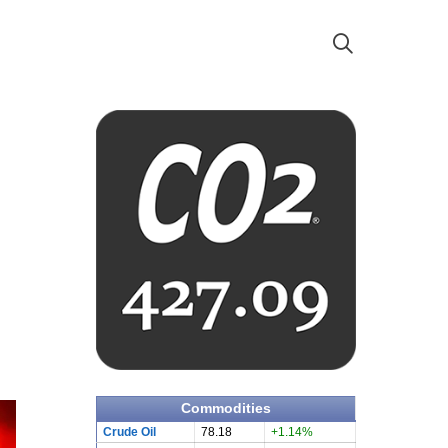
Commodities
Crude Oil
78.18
+1.14%