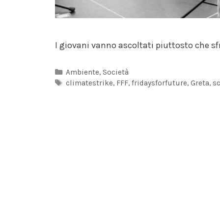
I giovani vanno ascoltati piuttosto che sfr
Categorie
Ambiente
,
Società
Tag
climatestrike
,
FFF
,
fridaysforfuture
,
Greta
,
s