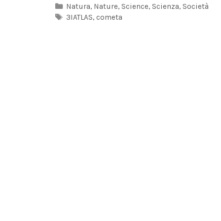
Categorie
Natura
,
Nature
,
Science
,
Scienza
,
Società
Tag
3IATLAS
,
cometa