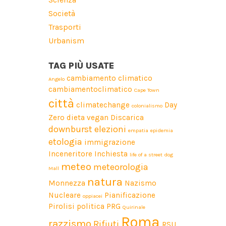
Società
Trasporti
Urbanism
TAG PIÙ USATE
cambiamento climatico
Angelo
cambiamentoclimatico
Cape Town
città
climatechange
Day
colonialismo
Zero
dieta vegan
Discarica
downburst
elezioni
empatia
epidemia
etologia
immigrazione
Inceneritore
Inchiesta
life of a street dog
meteo
meteorologia
Mall
natura
Monnezza
Nazismo
Nucleare
Pianificazione
oppiacei
Pirolisi
politica
PRG
Quirinale
Roma
razzismo
Rifiuti
RSU