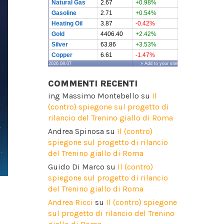
Natural Gas
2.67
+0.98%
Gasoline
2.71
+0.54%
Heating Oil
3.87
-0.42%
Gold
4406.40
+2.42%
Silver
63.86
+3.53%
Copper
6.61
-1.47%
2026.08.07
» Add to your site
COMMENTI RECENTI
ing Massimo Montebello
su
Il
(contro) spiegone sul progetto di
rilancio del Trenino giallo di Roma
Andrea Spinosa
su
Il (contro)
spiegone sul progetto di rilancio
del Trenino giallo di Roma
Guido Di Marco
su
Il (contro)
spiegone sul progetto di rilancio
del Trenino giallo di Roma
Andrea Ricci
su
Il (contro) spiegone
sul progetto di rilancio del Trenino