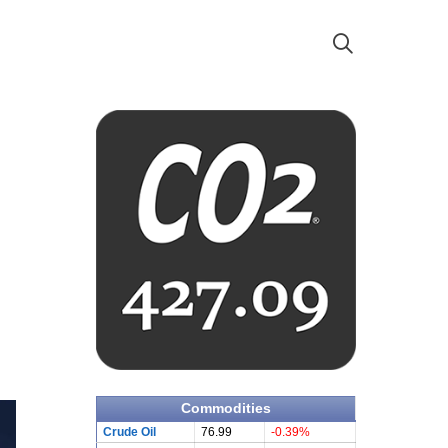
Commodities
Crude Oil
76.99
-0.39%