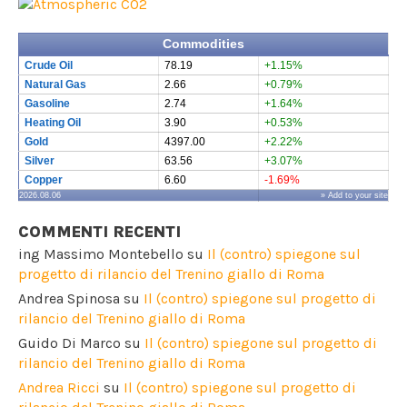
Commodities
Crude Oil
78.19
+1.15%
Natural Gas
2.66
+0.79%
Gasoline
2.74
+1.64%
Heating Oil
3.90
+0.53%
Gold
4397.00
+2.22%
Silver
63.56
+3.07%
Copper
6.60
-1.69%
2026.08.06
» Add to your site
COMMENTI RECENTI
ing Massimo Montebello
su
Il (contro) spiegone sul
progetto di rilancio del Trenino giallo di Roma
Andrea Spinosa
su
Il (contro) spiegone sul progetto di
rilancio del Trenino giallo di Roma
Guido Di Marco
su
Il (contro) spiegone sul progetto di
rilancio del Trenino giallo di Roma
Andrea Ricci
su
Il (contro) spiegone sul progetto di