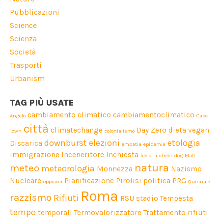
Pubblicazioni
Science
Scienza
Società
Trasporti
Urbanism
TAG PIÙ USATE
cambiamento climatico
cambiamentoclimatico
Angelo
Cape
città
climatechange
Day Zero
dieta vegan
Town
colonialismo
downburst
elezioni
etologia
Discarica
empatia
epidemia
immigrazione
Inceneritore
Inchiesta
life of a street dog
Mall
natura
meteo
meteorologia
Monnezza
Nazismo
Nucleare
Pianificazione
Pirolisi
politica
PRG
oppiacei
Quirinale
Roma
razzismo
Rifiuti
RSU
stadio
Tempesta
tempo
temporali
Termovalorizzatore
Trattamento rifiuti