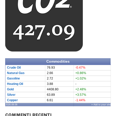
Commodities
Crude Oil
76.93
-0.47%
Natural Gas
2.66
+0.86%
Gasoline
2.72
+1.02%
Heating Oil
3.88
-
Gold
4408.80
+2.48%
Silver
63.89
+3.57%
Copper
6.61
-1.44%
2026.08.06
» Add to your site
COMMENTI RECENTI