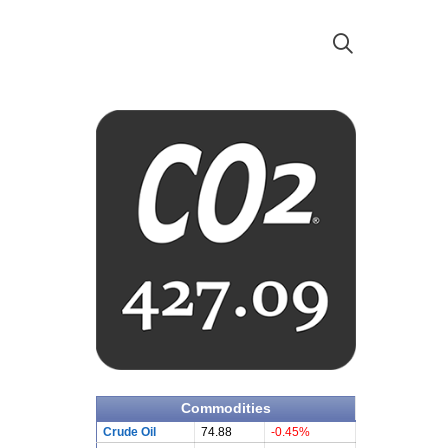
Commodities
Crude Oil
74.88
-0.45%