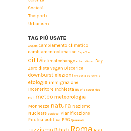
Società
Trasporti
Urbanism
TAG PIÙ USATE
cambiamento climatico
Angelo
cambiamentoclimatico
Cape Town
città
climatechange
Day
colonialismo
Zero
dieta vegan
Discarica
downburst
elezioni
empatia
epidemia
etologia
immigrazione
Inceneritore
Inchiesta
life of a street dog
meteo
meteorologia
Mall
natura
Monnezza
Nazismo
Nucleare
Pianificazione
oppiacei
Pirolisi
politica
PRG
Quirinale
Roma
razzismo
Rifiuti
RSU