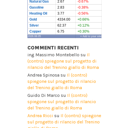
Natural Gas
2.67
-0.67%
Gasoline
2.83
-0.38%
Heating Oil
3.77
-0.56%
Gold
4334.00
+0.66%
Silver
62.37
+0.12%
Copper
6.75
+0.30%
2026.08.05
» Add to your site
COMMENTI RECENTI
ing Massimo Montebello
su
Il
(contro) spiegone sul progetto di
rilancio del Trenino giallo di Roma
Andrea Spinosa
su
Il (contro)
spiegone sul progetto di rilancio
del Trenino giallo di Roma
Guido Di Marco
su
Il (contro)
spiegone sul progetto di rilancio
del Trenino giallo di Roma
Andrea Ricci
su
Il (contro) spiegone
sul progetto di rilancio del Trenino