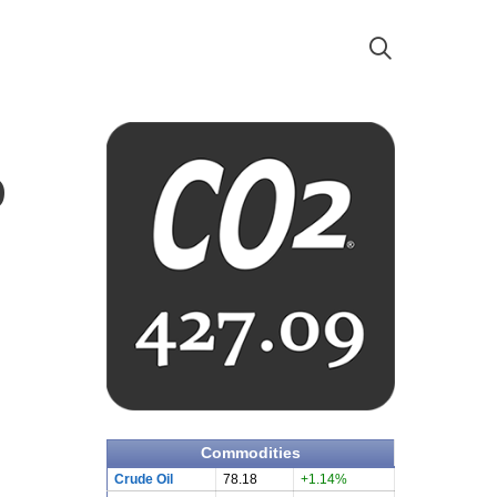
9
Commodities
Crude Oil
78.18
+1.14%