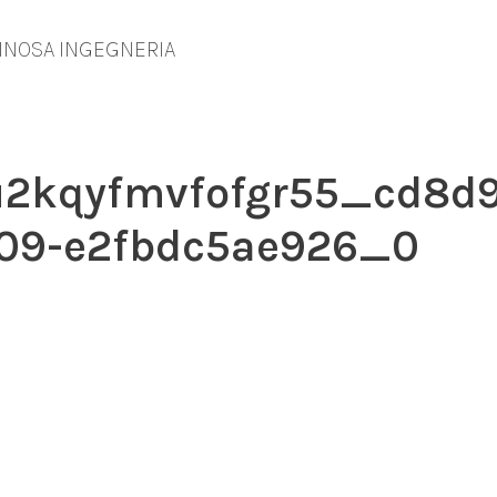
INOSA INGEGNERIA
u2kqyfmvfofgr55_cd8d
c09-e2fbdc5ae926_0