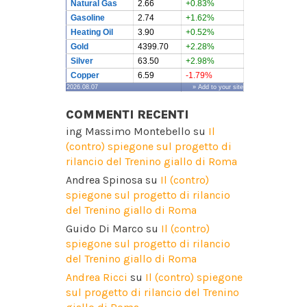
Natural Gas
2.66
+0.83%
Gasoline
2.74
+1.62%
Heating Oil
3.90
+0.52%
Gold
4399.70
+2.28%
Silver
63.50
+2.98%
Copper
6.59
-1.79%
2026.08.07
» Add to your site
COMMENTI RECENTI
ing Massimo Montebello
su
Il
(contro) spiegone sul progetto di
rilancio del Trenino giallo di Roma
Andrea Spinosa
su
Il (contro)
spiegone sul progetto di rilancio
del Trenino giallo di Roma
Guido Di Marco
su
Il (contro)
spiegone sul progetto di rilancio
del Trenino giallo di Roma
Andrea Ricci
su
Il (contro) spiegone
sul progetto di rilancio del Trenino