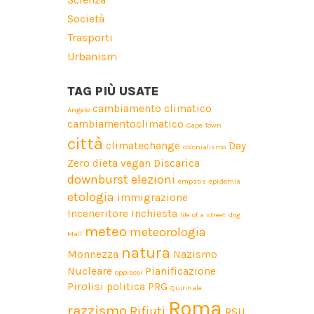
Società
Trasporti
Urbanism
TAG PIÙ USATE
cambiamento climatico
Angelo
cambiamentoclimatico
Cape Town
città
climatechange
Day
colonialismo
Zero
dieta vegan
Discarica
downburst
elezioni
empatia
epidemia
etologia
immigrazione
Inceneritore
Inchiesta
life of a street dog
meteo
meteorologia
Mall
natura
Monnezza
Nazismo
Nucleare
Pianificazione
oppiacei
Pirolisi
politica
PRG
Quirinale
Roma
razzismo
Rifiuti
RSU