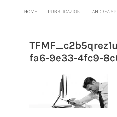
Vai
al
HOME
PUBBLICAZIONI
ANDREA SP
contenuto
TFMF_c2b5qrez1
fa6-9e33-4fc9-8