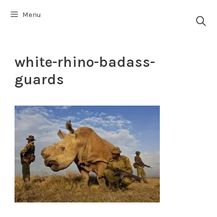
Vai
Menu
al
contenuto
white-rhino-badass-
guards