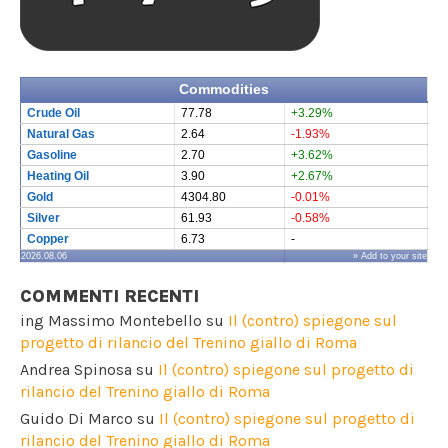
Commodities
Crude Oil
77.78
+3.29%
Natural Gas
2.64
-1.93%
Gasoline
2.70
+3.62%
Heating Oil
3.90
+2.67%
Gold
4304.80
-0.01%
Silver
61.93
-0.58%
Copper
6.73
-
2026.08.06
» Add to your site
COMMENTI RECENTI
ing Massimo Montebello
su
Il (contro) spiegone sul
progetto di rilancio del Trenino giallo di Roma
Andrea Spinosa
su
Il (contro) spiegone sul progetto di
rilancio del Trenino giallo di Roma
Guido Di Marco
su
Il (contro) spiegone sul progetto di
rilancio del Trenino giallo di Roma