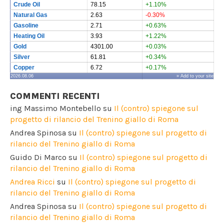
Crude Oil
78.15
+1.10%
Natural Gas
2.63
-0.30%
Gasoline
2.71
+0.63%
Heating Oil
3.93
+1.22%
Gold
4301.00
+0.03%
Silver
61.81
+0.34%
Copper
6.72
+0.17%
2026.08.06
» Add to your site
COMMENTI RECENTI
ing Massimo Montebello
su
Il (contro) spiegone sul
progetto di rilancio del Trenino giallo di Roma
Andrea Spinosa
su
Il (contro) spiegone sul progetto di
rilancio del Trenino giallo di Roma
Guido Di Marco
su
Il (contro) spiegone sul progetto di
rilancio del Trenino giallo di Roma
Andrea Ricci
su
Il (contro) spiegone sul progetto di
rilancio del Trenino giallo di Roma
Andrea Spinosa
su
Il (contro) spiegone sul progetto di
rilancio del Trenino giallo di Roma