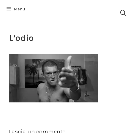
Vai
Menu
al
contenuto
L’odio
Lascia un commento