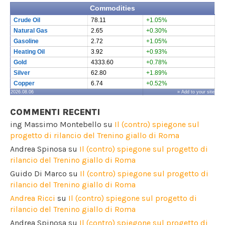
Commodities
Crude Oil
78.11
+1.05%
Natural Gas
2.65
+0.30%
Gasoline
2.72
+1.05%
Heating Oil
3.92
+0.93%
Gold
4333.60
+0.78%
Silver
62.80
+1.89%
Copper
6.74
+0.52%
2026.08.06
» Add to your site
COMMENTI RECENTI
ing Massimo Montebello
su
Il (contro) spiegone sul
progetto di rilancio del Trenino giallo di Roma
Andrea Spinosa
su
Il (contro) spiegone sul progetto di
rilancio del Trenino giallo di Roma
Guido Di Marco
su
Il (contro) spiegone sul progetto di
rilancio del Trenino giallo di Roma
Andrea Ricci
su
Il (contro) spiegone sul progetto di
rilancio del Trenino giallo di Roma
Andrea Spinosa
su
Il (contro) spiegone sul progetto di