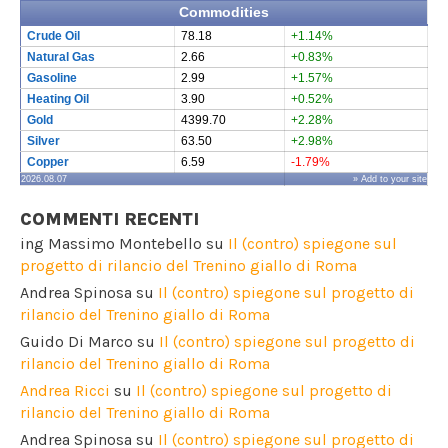
Commodities
Crude Oil
78.18
+1.14%
Natural Gas
2.66
+0.83%
Gasoline
2.99
+1.57%
Heating Oil
3.90
+0.52%
Gold
4399.70
+2.28%
Silver
63.50
+2.98%
Copper
6.59
-1.79%
2026.08.07
» Add to your site
COMMENTI RECENTI
ing Massimo Montebello
su
Il (contro) spiegone sul
progetto di rilancio del Trenino giallo di Roma
Andrea Spinosa
su
Il (contro) spiegone sul progetto di
rilancio del Trenino giallo di Roma
Guido Di Marco
su
Il (contro) spiegone sul progetto di
rilancio del Trenino giallo di Roma
Andrea Ricci
su
Il (contro) spiegone sul progetto di
rilancio del Trenino giallo di Roma
Andrea Spinosa
su
Il (contro) spiegone sul progetto di