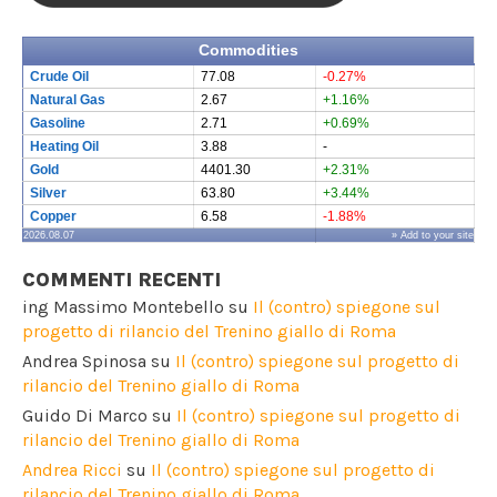
Commodities
Crude Oil
77.08
-0.27%
Natural Gas
2.67
+1.16%
Gasoline
2.71
+0.69%
Heating Oil
3.88
-
Gold
4401.30
+2.31%
Silver
63.80
+3.44%
Copper
6.58
-1.88%
2026.08.07
» Add to your site
COMMENTI RECENTI
ing Massimo Montebello
su
Il (contro) spiegone sul
progetto di rilancio del Trenino giallo di Roma
Andrea Spinosa
su
Il (contro) spiegone sul progetto di
rilancio del Trenino giallo di Roma
Guido Di Marco
su
Il (contro) spiegone sul progetto di
rilancio del Trenino giallo di Roma
Andrea Ricci
su
Il (contro) spiegone sul progetto di
rilancio del Trenino giallo di Roma