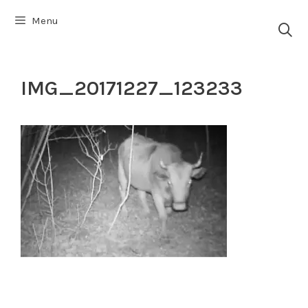
Vai
Menu
al
contenuto
IMG_20171227_123233