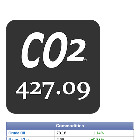
Commodities
Crude Oil
78.18
+1.14%
Natural Gas
2.66
+0.83%